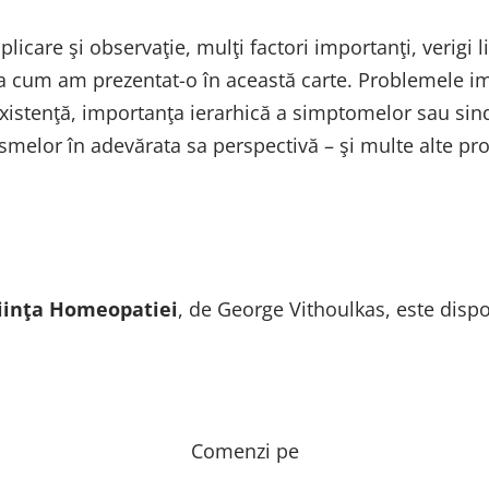
aplicare şi observaţie, mulţi factori importanţi, verigi
şa cum am prezentat-o în această carte. Problemele im
 existenţă, importanţa ierarhică a simptomelor sau sind
melor în adevărata sa perspectivă – şi multe alte prob
iinţa Homeopatiei
, de George Vithoulkas, este dispo
Comenzi pe
pagina
www.librariahomeopata.ro
,