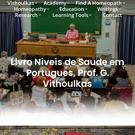
Vithoulkas
Academy
Find A Homeopath
Homeopathy
Education
Writings
Research
Learning Tools
Contact
Materia Medica
Livro Niveis de Saude em
Portugues, Prof. G.
Vithoulkas