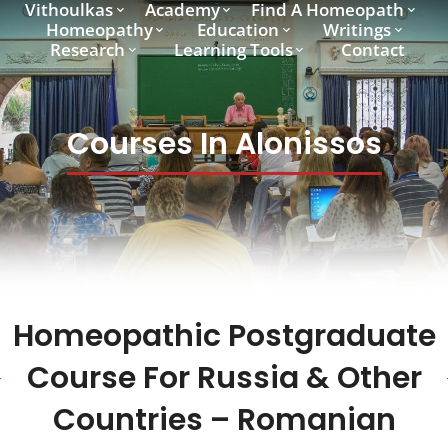
Vithoulkas
Academy
Find A Homeopath
Homeopathy
Education
Writings
Research
Learning Tools
Contact
Courses In Alonissos
Homeopathic Postgraduate
Course For Russia & Other
Countries – Romanian